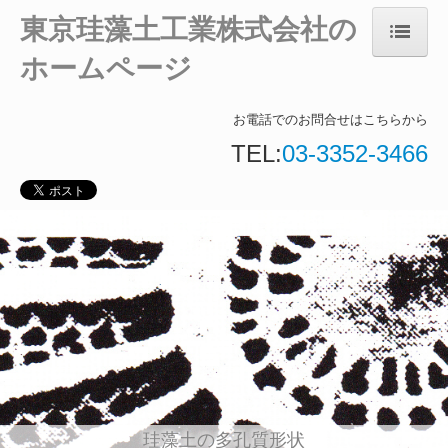
東京珪藻土工業株式会社の
ホームページ
東京珪藻土工業(株)
会社案内
お電話でのお問合せはこちらから
TEL:
03-3352-3466
お知らせ
お問合せ
個人情報保護方針
珪藻土の多孔質形状