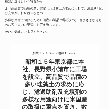
種類が違うという特質から
より高品質で品種の多い安定した珪藻土の求めに応じて、
濾過助剤及
び充填剤、特殊粉末などの
多様な用途に向けるため米国
産の製品の取扱い
で、さまざまな分野
のお客さまのご要望にお応え致します。
ぜひお気軽にご来店ください。
創業１９４０年（昭和１５年）
昭和１５年東京都に本
社、長野県小諸市に工場
を設立、高品質で品種の
多い珪藻土の求めに応
じ、濾過助剤及充填剤の
多様な用途向けに米国産
の取扱に重点を置き、数